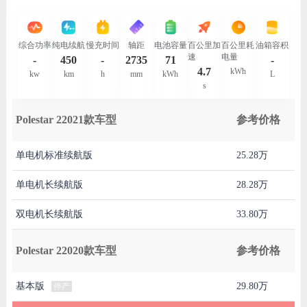
综合功率
纯电续航
慢充时间
轴距
电池容量
百公里加
百公里耗
油箱容积
速
电量
-
450
-
2735
71
-
4.7
kWh
kw
km
h
mm
kWh
L
s
Polestar 22021款车型
参考价格
单电机标准续航版
25.28万
单电机长续航版
28.28万
双电机长续航版
33.80万
Polestar 22020款车型
参考价格
基本版
29.80万
停产