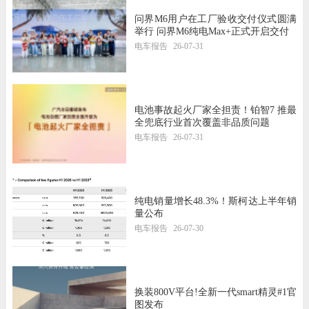
问界M6用户在工厂验收交付仪式圆满
举行 问界M6纯电Max+正式开启交付
电车报告
26-07-31
电池事故起火厂家全担责！铂智7 推最
全兜底行业首次覆盖非品质问题
电车报告
26-07-31
纯电销量增长48.3%！斯柯达上半年销
量公布
电车报告
26-07-30
换装800V平台!全新一代smart精灵#1官
图发布