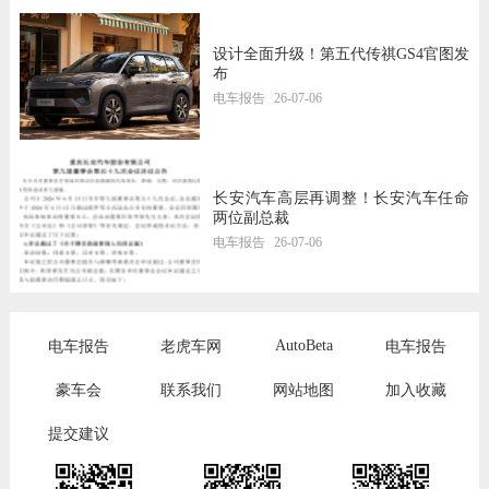
设计全面升级！第五代传祺GS4官图发
布
电车报告
26-07-06
长安汽车高层再调整！长安汽车任命
两位副总裁
电车报告
26-07-06
AutoBeta
电车报告
老虎车网
电车报告
豪车会
联系我们
网站地图
加入收藏
提交建议