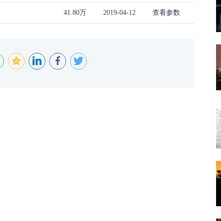
41.80万
2019-04-12
查看参数