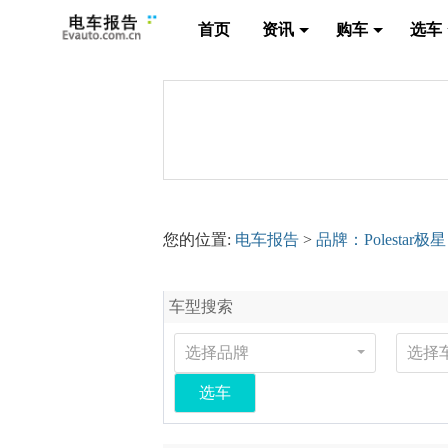
首页
资讯
购车
选车
您的位置:
电车报告
>
品牌：Polestar极星
车型搜索
选择品牌
选择
选车