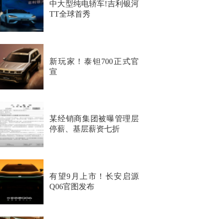
中大型纯电轿车!吉利银河
TT全球首秀
新玩家！泰钽700正式官
宣
某经销商集团被曝管理层
停薪、基层薪资七折
有望9月上市！长安启源
Q06官图发布