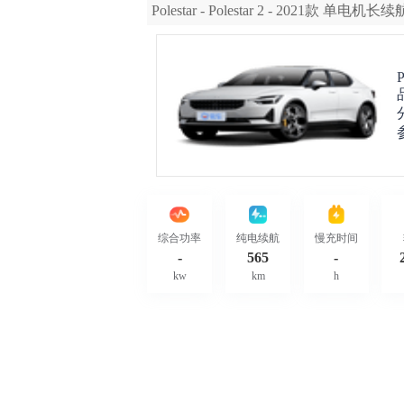
Polestar - Polestar 2 - 2021款 单电机长
P
综合功率
纯电续航
慢充时间
-
565
-
kw
km
h