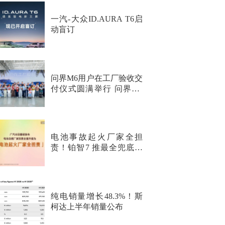
一汽-大众ID.AURA T6启
动盲订
问界M6用户在工厂验收交
付仪式圆满举行 问界M6
纯电Max+正式开启交付
电池事故起火厂家全担
责！铂智7 推最全兜底行
业首次覆盖非品质问题
纯电销量增长48.3%！斯
柯达上半年销量公布