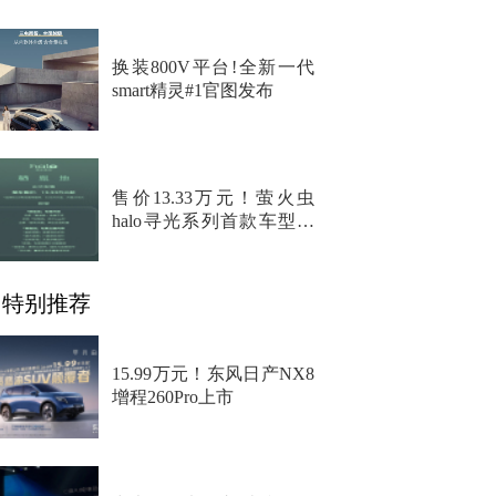
换装800V平台!全新一代
smart精灵#1官图发布
售价13.33万元！萤火虫
halo寻光系列首款车型上
市
特别推荐
15.99万元！东风日产NX8
增程260Pro上市