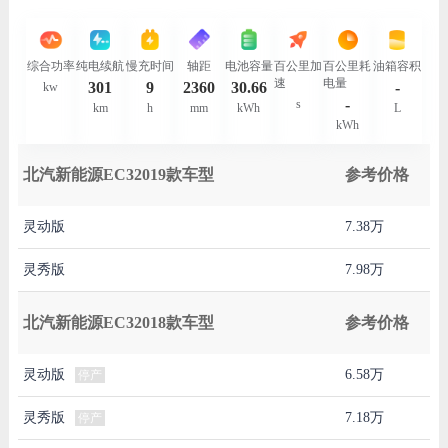
综合功率
纯电续航
慢充时间
轴距
电池容量
百公里加
百公里耗
油箱容积
速
电量
301
9
2360
30.66
-
kw
-
s
km
h
mm
kWh
L
kWh
北汽新能源EC32019款车型
参考价格
灵动版
7.38万
灵秀版
7.98万
北汽新能源EC32018款车型
参考价格
灵动版
6.58万
停产
灵秀版
7.18万
停产