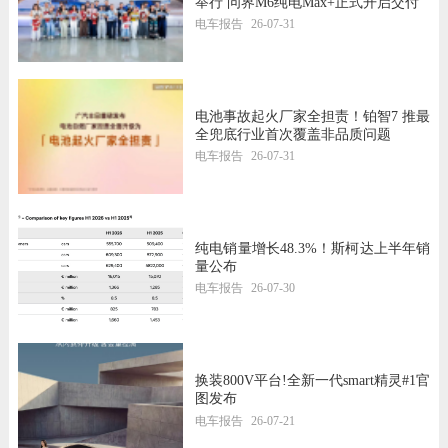
举行 问界M6纯电Max+正式开启交付
电车报告
26-07-31
电池事故起火厂家全担责！铂智7 推最
全兜底行业首次覆盖非品质问题
电车报告
26-07-31
纯电销量增长48.3%！斯柯达上半年销
量公布
电车报告
26-07-30
换装800V平台!全新一代smart精灵#1官
图发布
电车报告
26-07-21