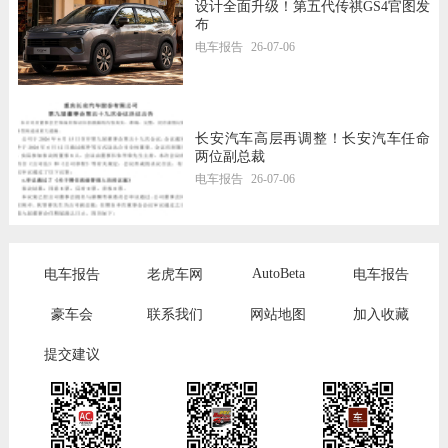
设计全面升级！第五代传祺GS4官图发
布
电车报告
26-07-06
长安汽车高层再调整！长安汽车任命
两位副总裁
电车报告
26-07-06
AutoBeta
电车报告
老虎车网
电车报告
豪车会
联系我们
网站地图
加入收藏
提交建议