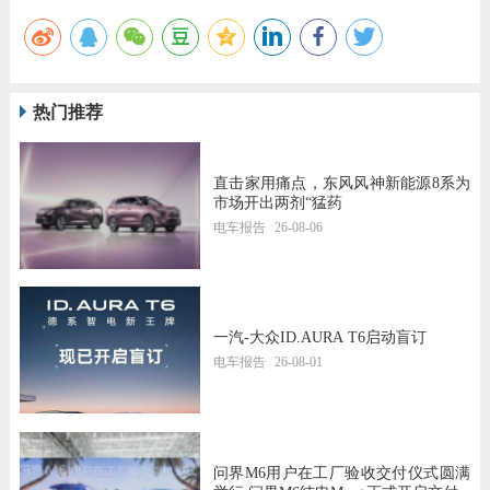
热门推荐
直击家用痛点，东风风神新能源8系为
市场开出两剂“猛药
电车报告
26-08-06
一汽-大众ID.AURA T6启动盲订
电车报告
26-08-01
问界M6用户在工厂验收交付仪式圆满