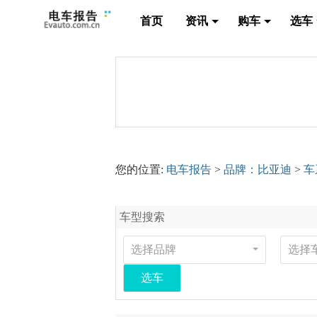
首页
资讯
购车
选车
您的位置:
电车报告
>
品牌：比亚迪
>
车
车型搜索
选择品牌
选择
选车