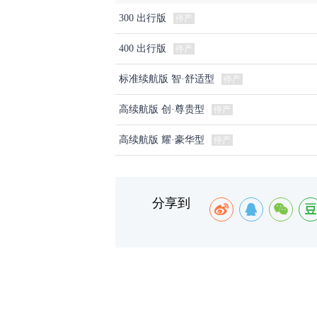
300 出行版
停产
400 出行版
停产
标准续航版 智·舒适型
停产
高续航版 创·尊贵型
停产
高续航版 耀·豪华型
停产
分享到