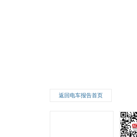
返回电车报告首页