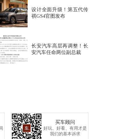
设计全面升级！第五代传
祺GS4官图发布
长安汽车高层再调整！长
安汽车任命两位副总裁
买车顾问
局
好玩、好看、有用才是
我们的基本诉求