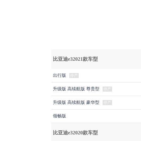
比亚迪e32021款车型
出行版
停产
升级版 高续航版 尊贵型
停产
升级版 高续航版 豪华型
停产
领畅版
比亚迪e32020款车型