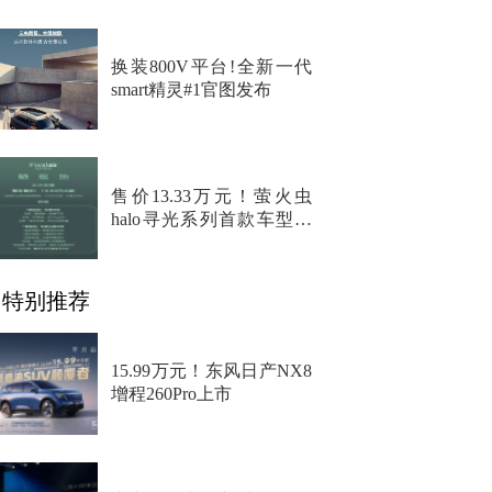
换装800V平台!全新一代
smart精灵#1官图发布
售价13.33万元！萤火虫
halo寻光系列首款车型上
市
特别推荐
15.99万元！东风日产NX8
增程260Pro上市