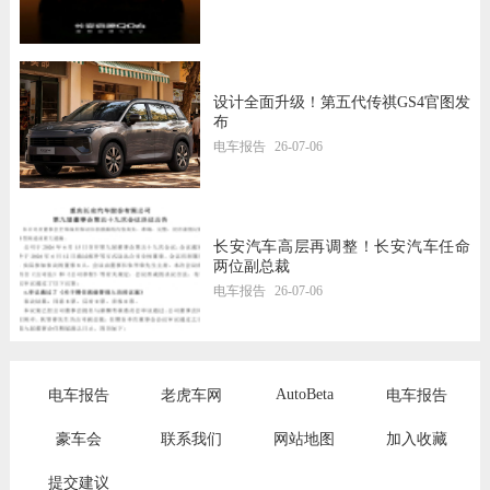
设计全面升级！第五代传祺GS4官图发
布
电车报告
26-07-06
长安汽车高层再调整！长安汽车任命
两位副总裁
电车报告
26-07-06
AutoBeta
电车报告
老虎车网
电车报告
豪车会
联系我们
网站地图
加入收藏
提交建议