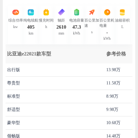
综合功率
纯电续航
慢充时间
轴距
电池容量
百公里加
百公里耗
油箱容积
速
电量
405
2610
47.3
kw
h
L
-
s
km
mm
kWh
kWh
比亚迪e22021款车型
参考价格
出行版
13.98万
尊贵型
11.58万
标准型
8.98万
舒适型
9.98万
豪华型
10.68万
领畅版
14.48万