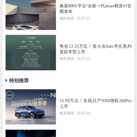
换装800V平台!全新一代smart精灵#1官
图发布
电车报告
26-07-21
售价13.33万元！萤火虫halo寻光系列
首款车型上市
电车报告
26-07-21
特别推荐
15.99万元！东风日产NX8增程260Pro
上市
电车报告
26-07-16