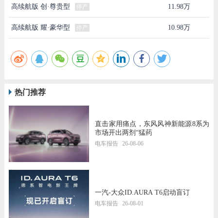
高续航版 创·尊贵型
11.98万
停产
高续航版 耀·豪华型
10.98万
停产
热门推荐
直击家用痛点，东风风神新能源8系为
市场开出两剂“猛药
电车报告
26-08-06
一汽-大众ID.AURA T6启动盲订
电车报告
26-08-01