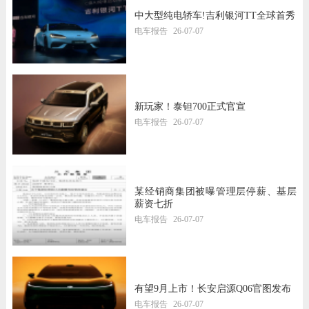
中大型纯电轿车!吉利银河TT全球首秀
电车报告
26-07-07
新玩家！泰钽700正式官宣
电车报告
26-07-07
某经销商集团被曝管理层停薪、基层
薪资七折
电车报告
26-07-07
有望9月上市！长安启源Q06官图发布
电车报告
26-07-07