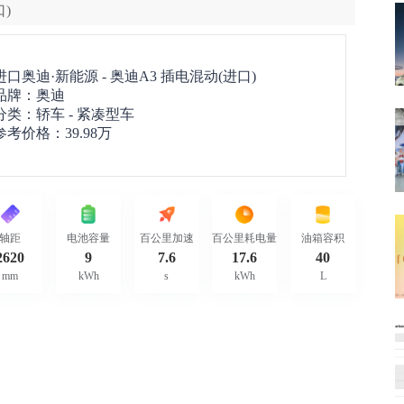
口)
进口奥迪·新能源 -
奥迪A3 插电混动(进口)
品牌：
奥迪
分类：轿车 - 紧凑型车
参考价格：
39.98万
轴距
电池容量
百公里加速
百公里耗电量
油箱容积
2620
9
7.6
17.6
40
mm
kWh
s
kWh
L