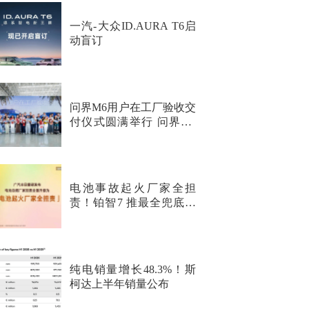
一汽-大众ID.AURA T6启
动盲订
问界M6用户在工厂验收交
付仪式圆满举行 问界M6
纯电Max+正式开启交付
电池事故起火厂家全担
责！铂智7 推最全兜底行
业首次覆盖非品质问题
纯电销量增长48.3%！斯
柯达上半年销量公布