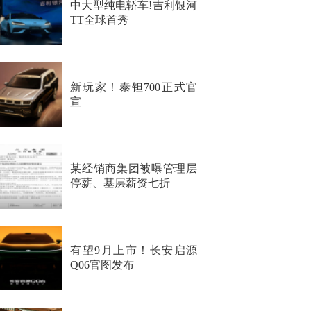
中大型纯电轿车!吉利银河
TT全球首秀
新玩家！泰钽700正式官
宣
某经销商集团被曝管理层
停薪、基层薪资七折
有望9月上市！长安启源
Q06官图发布