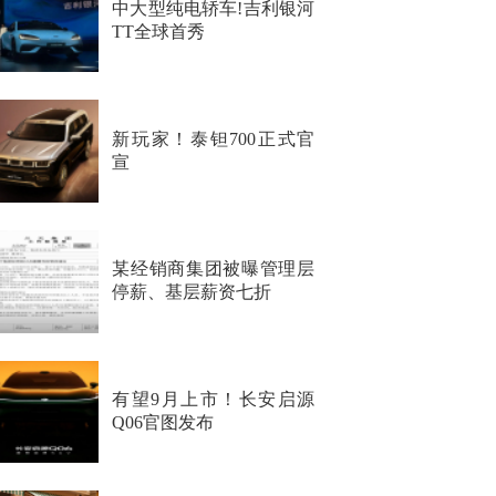
中大型纯电轿车!吉利银河
TT全球首秀
新玩家！泰钽700正式官
宣
某经销商集团被曝管理层
停薪、基层薪资七折
有望9月上市！长安启源
Q06官图发布