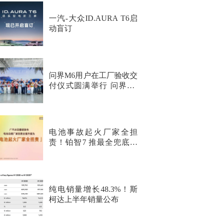
一汽-大众ID.AURA T6启
动盲订
问界M6用户在工厂验收交
付仪式圆满举行 问界M6
纯电Max+正式开启交付
电池事故起火厂家全担
责！铂智7 推最全兜底行
业首次覆盖非品质问题
纯电销量增长48.3%！斯
柯达上半年销量公布