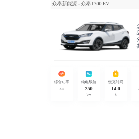
众泰新能源 - 众泰T300 EV
综合功率
纯电续航
慢充时间
250
14.0
kw
km
h