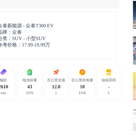
众泰新能源 -
众泰T300 EV
品牌：
众泰
分类：SUV - 小型SUV
参考价格：
17.99-19.99万
轴距
电池容量
百公里加速
百公里耗电量
油箱容积
2610
43
12.0
18
-
mm
kWh
s
kWh
L