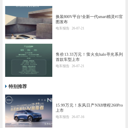
换装800V平台!全新一代smart精灵#1官
图发布
电车报告
26-07-21
售价13.33万元！萤火虫halo寻光系列
首款车型上市
电车报告
26-07-21
特别推荐
15.99万元！东风日产NX8增程260Pro
上市
电车报告
26-07-16