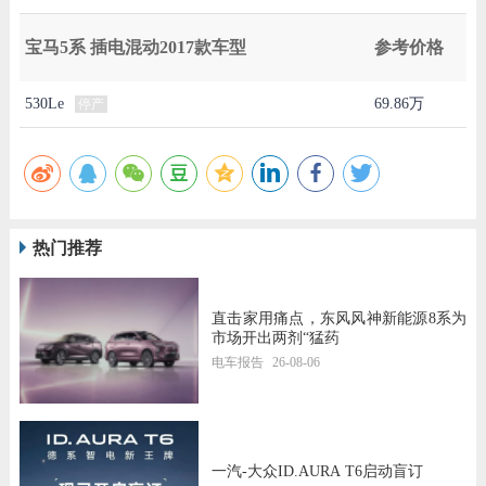
宝马5系 插电混动2017款车型
参考价格
530Le
69.86万
停产
热门推荐
直击家用痛点，东风风神新能源8系为
市场开出两剂“猛药
电车报告
26-08-06
一汽-大众ID.AURA T6启动盲订