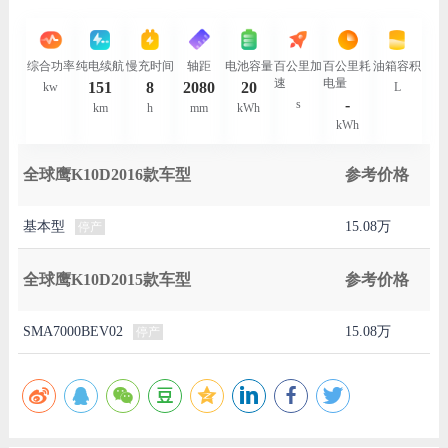
综合功率
纯电续航
慢充时间
轴距
电池容量
百公里加
百公里耗
油箱容积
速
电量
151
8
2080
20
kw
L
-
s
km
h
mm
kWh
kWh
全球鹰K10D2016款车型
参考价格
基本型
15.08万
停产
全球鹰K10D2015款车型
参考价格
SMA7000BEV02
15.08万
停产