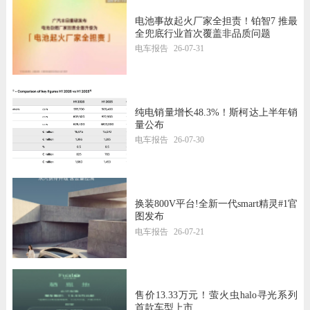
电池事故起火厂家全担责！铂智7 推最
全兜底行业首次覆盖非品质问题
电车报告
26-07-31
纯电销量增长48.3%！斯柯达上半年销
量公布
电车报告
26-07-30
换装800V平台!全新一代smart精灵#1官
图发布
电车报告
26-07-21
售价13.33万元！萤火虫halo寻光系列
首款车型上市