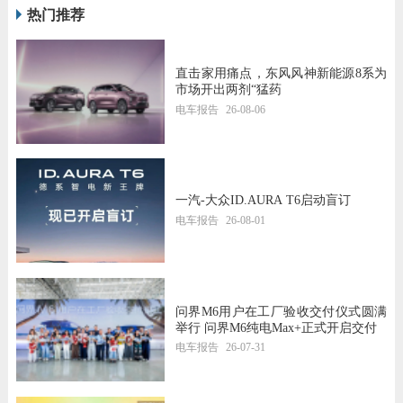
热门推荐
直击家用痛点，东风风神新能源8系为
市场开出两剂“猛药
电车报告
26-08-06
一汽-大众ID.AURA T6启动盲订
电车报告
26-08-01
问界M6用户在工厂验收交付仪式圆满
举行 问界M6纯电Max+正式开启交付
电车报告
26-07-31