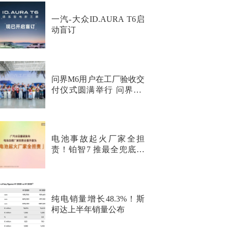
一汽-大众ID.AURA T6启
动盲订
问界M6用户在工厂验收交
付仪式圆满举行 问界M6
纯电Max+正式开启交付
电池事故起火厂家全担
责！铂智7 推最全兜底行
业首次覆盖非品质问题
纯电销量增长48.3%！斯
柯达上半年销量公布