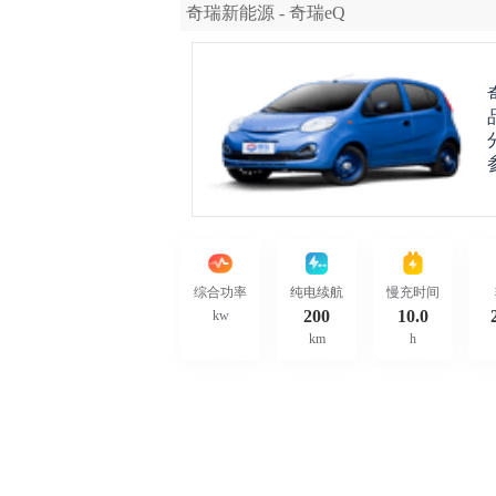
奇瑞新能源 - 奇瑞eQ
综合功率
纯电续航
慢充时间
200
10.0
kw
km
h