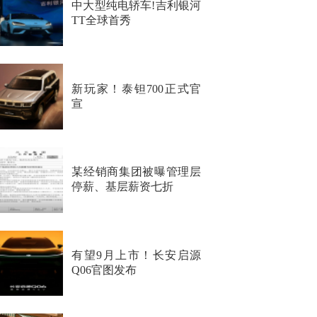
中大型纯电轿车!吉利银河
TT全球首秀
新玩家！泰钽700正式官
宣
某经销商集团被曝管理层
停薪、基层薪资七折
有望9月上市！长安启源
Q06官图发布