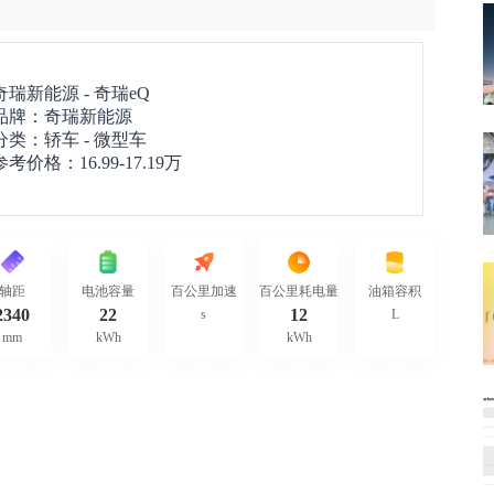
奇瑞新能源 -
奇瑞eQ
品牌：
奇瑞新能源
分类：轿车 - 微型车
参考价格：
16.99-17.19万
轴距
电池容量
百公里加速
百公里耗电量
油箱容积
2340
22
12
s
L
mm
kWh
kWh