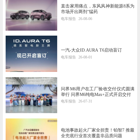
直击家用痛点，东风风神新能源8系为
市场开出两剂“猛药
电车报告
26-08-06
一汽-大众ID.AURA T6启动盲订
电车报告
26-08-01
问界M6用户在工厂验收交付仪式圆满
举行 问界M6纯电Max+正式开启交付
电车报告
26-07-31
电池事故起火厂家全担责！铂智7 推最
全兜底行业首次覆盖非品质问题