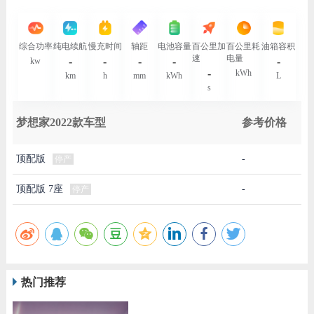
综合功率
纯电续航
慢充时间
轴距
电池容量
百公里加
百公里耗
油箱容积
速
电量
-
-
-
-
-
kw
-
kWh
km
h
mm
kWh
L
s
梦想家2022款车型
参考价格
顶配版
-
停产
顶配版 7座
-
停产
热门推荐