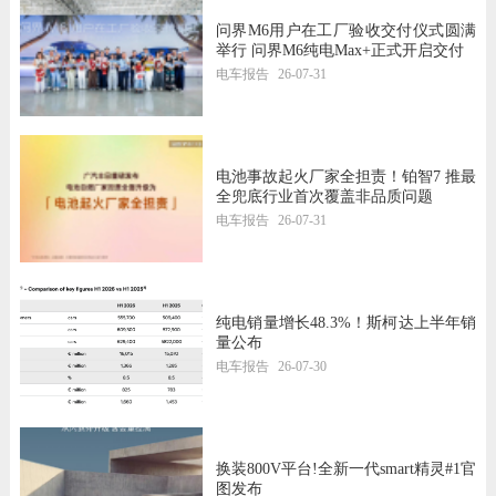
问界M6用户在工厂验收交付仪式圆满
举行 问界M6纯电Max+正式开启交付
电车报告
26-07-31
电池事故起火厂家全担责！铂智7 推最
全兜底行业首次覆盖非品质问题
电车报告
26-07-31
纯电销量增长48.3%！斯柯达上半年销
量公布
电车报告
26-07-30
换装800V平台!全新一代smart精灵#1官
图发布