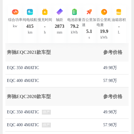
综合功率
纯电续航
慢充时间
轴距
电池容量
百公里加
百公里耗
油箱容积
速
电量
415
-
2873
79.2
-
kw
5.1
19.9
km
h
mm
kWh
L
s
kWh
奔驰EQC2021款车型
参考价格
EQC 350 4MATIC
49.98万
EQC 400 4MATIC
57.98万
奔驰EQC2020款车型
参考价格
EQC 350 4MATIC
49.98万
停产
EQC 400 4MATIC
57.98万
停产