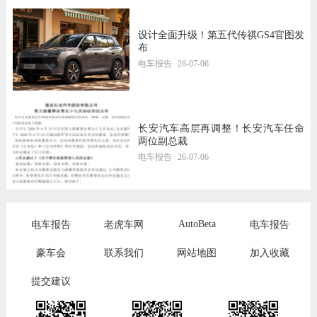
设计全面升级！第五代传祺GS4官图发
布
电车报告
26-07-06
长安汽车高层再调整！长安汽车任命
两位副总裁
电车报告
26-07-06
AutoBeta
电车报告
老虎车网
电车报告
豪车会
联系我们
网站地图
加入收藏
提交建议