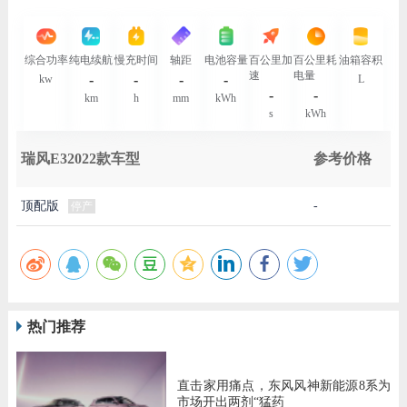
综合功率
纯电续航
慢充时间
轴距
电池容量
百公里加
百公里耗
油箱容积
速
电量
-
-
-
-
kw
L
-
-
km
h
mm
kWh
s
kWh
瑞风E32022款车型
参考价格
顶配版
-
停产
热门推荐
直击家用痛点，东风风神新能源8系为
市场开出两剂“猛药