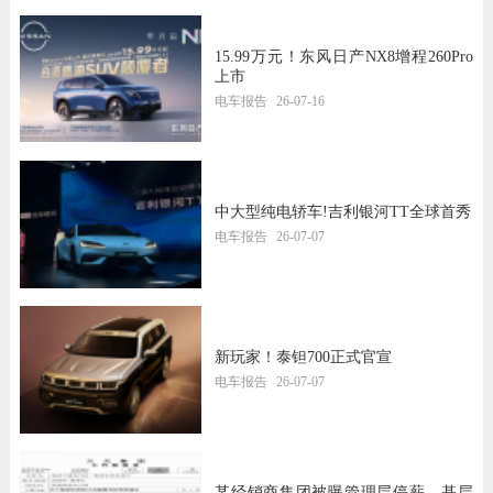
15.99万元！东风日产NX8增程260Pro
上市
电车报告
26-07-16
中大型纯电轿车!吉利银河TT全球首秀
电车报告
26-07-07
新玩家！泰钽700正式官宣
电车报告
26-07-07
某经销商集团被曝管理层停薪、基层