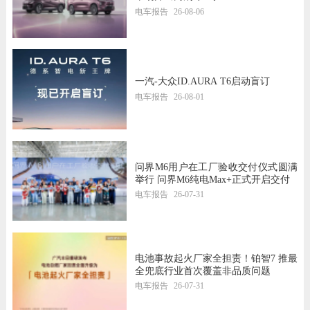
电车报告
26-08-06
一汽-大众ID.AURA T6启动盲订
电车报告
26-08-01
问界M6用户在工厂验收交付仪式圆满
举行 问界M6纯电Max+正式开启交付
电车报告
26-07-31
电池事故起火厂家全担责！铂智7 推最
全兜底行业首次覆盖非品质问题
电车报告
26-07-31