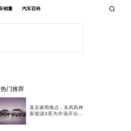
车销量
汽车百科
热门推荐
直击家用痛点，东风风神
新能源8系为市场开出两
剂“猛药