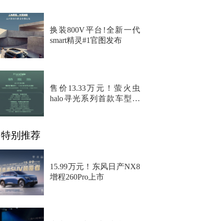
换装800V平台!全新一代
smart精灵#1官图发布
售价13.33万元！萤火虫
halo寻光系列首款车型上
市
特别推荐
15.99万元！东风日产NX8
增程260Pro上市