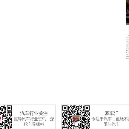
汽车行业关注
豪车汇
报导汽车行业资讯，深
专注于汽车，但绝不
挖车界猛料
限与汽车