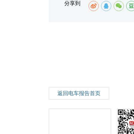
分享到
返回电车报告首页