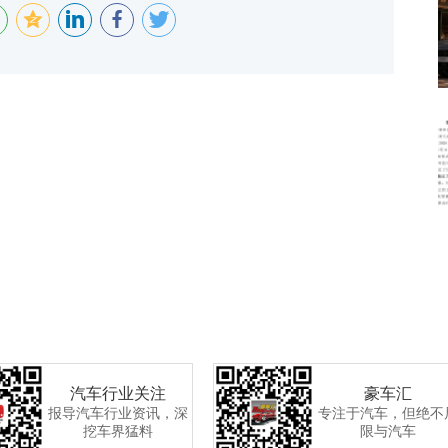
汽车行业关注
豪车汇
报导汽车行业资讯，深
专注于汽车，但绝不
挖车界猛料
限与汽车