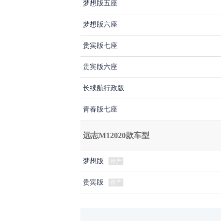
梦想版五座
梦想版六座
贵宾版七座
贵宾版六座
长续航行政版
青春版七座
远志M12020款车型
梦想版
停产
贵宾版
停产