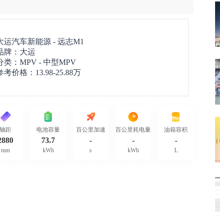
大运汽车新能源 -
远志M1
品牌：
大运
分类：MPV - 中型MPV
参考价格：
13.98-25.88万
轴距
电池容量
百公里加速
百公里耗电量
油箱容积
2880
73.7
-
-
-
mm
kWh
s
kWh
L