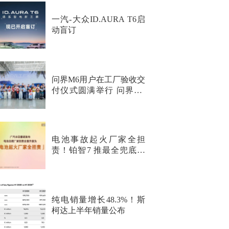
一汽-大众ID.AURA T6启
动盲订
问界M6用户在工厂验收交
付仪式圆满举行 问界M6
纯电Max+正式开启交付
电池事故起火厂家全担
责！铂智7 推最全兜底行
业首次覆盖非品质问题
纯电销量增长48.3%！斯
柯达上半年销量公布