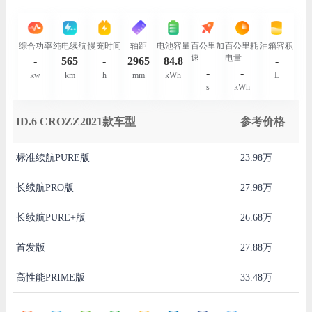
综合功率
纯电续航
慢充时间
轴距
电池容量
百公里加
百公里耗
油箱容积
速
电量
-
565
-
2965
84.8
-
-
-
kw
km
h
mm
kWh
L
s
kWh
ID.6 CROZZ2021款车型
参考价格
标准续航PURE版
23.98万
长续航PRO版
27.98万
长续航PURE+版
26.68万
首发版
27.88万
高性能PRIME版
33.48万