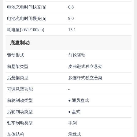
电池充电时间快充[h]
0.8
电池充电时间慢充[h]
9.0
耗电量[kWh/100km]
15.1
底盘制动
驱动形式
前轮驱动
前悬架类型
麦弗逊式独立悬架
后悬架类型
多连杆式独立悬架
可调悬架功能
-
前轮制动类型
●
通风盘式
后轮制动类型
●
盘式
驻车制动类型
手刹
车体结构
承载式