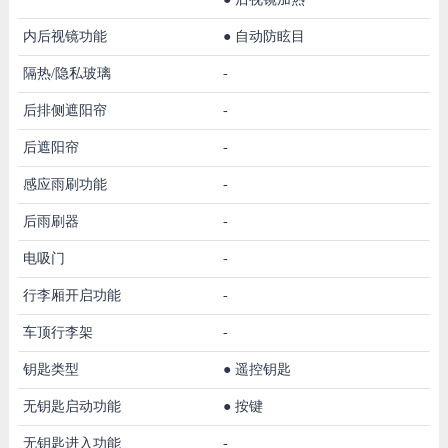
内后视镜功能
●
自动防眩目
隔热/隐私玻璃
-
后排侧遮阳帘
-
后遮阳帘
-
感应雨刷功能
-
后雨刷器
-
电吸门
-
行李厢开启功能
-
车顶行李架
-
钥匙类型
●
遥控钥匙
无钥匙启动功能
●
按键
无钥匙进入功能
-