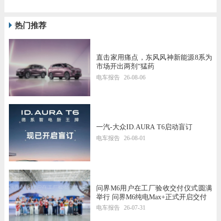
热门推荐
直击家用痛点，东风风神新能源8系为
市场开出两剂“猛药
电车报告
26-08-06
一汽-大众ID.AURA T6启动盲订
电车报告
26-08-01
问界M6用户在工厂验收交付仪式圆满
举行 问界M6纯电Max+正式开启交付
电车报告
26-07-31