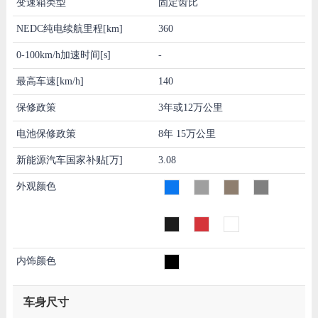
变速箱类型
固定齿比
NEDC纯电续航里程[km]
360
0-100km/h加速时间[s]
-
最高车速[km/h]
140
保修政策
3年或12万公里
电池保修政策
8年 15万公里
新能源汽车国家补贴[万]
3.08
外观颜色
内饰颜色
车身尺寸