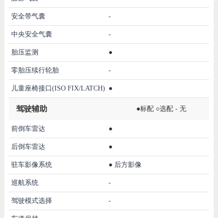
安全带气囊
-
中央安全气囊
-
胎压监测
●
零胎压续行轮胎
-
儿童座椅接口(ISO FIX/LATCH)
●
驾驶辅助
●标配 ○选配 - 无
前倒车雷达
●
后倒车雷达
●
驻车影像系统
●
后方影像
巡航系统
-
驾驶模式选择
-