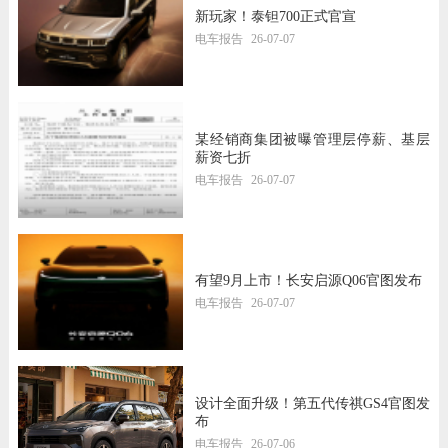
新玩家！泰钽700正式官宣
电车报告
26-07-07
某经销商集团被曝管理层停薪、基层
薪资七折
电车报告
26-07-07
有望9月上市！长安启源Q06官图发布
电车报告
26-07-07
设计全面升级！第五代传祺GS4官图发
布
电车报告
26-07-06