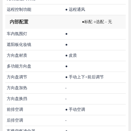
远程控制功能
●
远程通风
内部配置
●标配 ○选配 - 无
车内氛围灯
●
遮阳板化妆镜
●
方向盘材质
●
皮质
多功能方向盘
●
方向盘调节
●
手动上下+前后调节
方向盘加热
-
方向盘换挡
-
前排空调
●
手动空调
后排空调
-