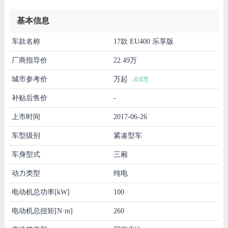
基本信息
车款名称
17款 EU400 乐享版
厂商指导价
22.49万
城市参考价
万起
↓0.0万
补贴后售价
-
上市时间
2017-06-26
车型级别
紧凑型车
车身型式
三厢
动力类型
纯电
电动机总功率[kW]
100
电动机总扭矩[N·m]
260