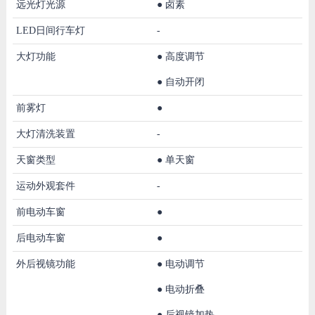
远光灯光源
●
卤素
LED日间行车灯
-
大灯功能
●
高度调节
●
自动开闭
前雾灯
●
大灯清洗装置
-
天窗类型
●
单天窗
运动外观套件
-
前电动车窗
●
后电动车窗
●
外后视镜功能
●
电动调节
●
电动折叠
●
后视镜加热