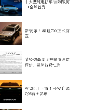
中大型纯电轿车!吉利银河
TT全球首秀
新玩家！泰钽700正式官
宣
某经销商集团被曝管理层
停薪、基层薪资七折
有望9月上市！长安启源
Q06官图发布