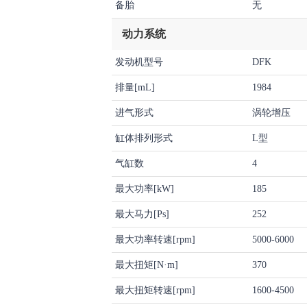
备胎
无
动力系统
发动机型号
DFK
排量[mL]
1984
进气形式
涡轮增压
缸体排列形式
L型
气缸数
4
最大功率[kW]
185
最大马力[Ps]
252
最大功率转速[rpm]
5000-6000
最大扭矩[N·m]
370
最大扭矩转速[rpm]
1600-4500