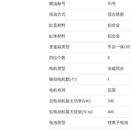
燃油标号
95号
供油方式
混合喷射
缸盖材料
铝合金
缸体材料
铝合金
变速箱类型
手自一体(AT
挡位个数
8
电机类型
永磁同步
驱动电机数[个]
1
电机布局
后置
后电动机最大功率[kW]
100
后电动机最大扭矩[N·m]
400
电池类型
锂离子电池