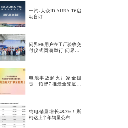
一汽-大众ID.AURA T6启
动盲订
问界M6用户在工厂验收交
付仪式圆满举行 问界M6
纯电Max+正式开启交付
电池事故起火厂家全担
责！铂智7 推最全兜底行
业首次覆盖非品质问题
纯电销量增长48.3%！斯
柯达上半年销量公布