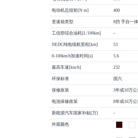
电动机总扭矩[N·m]
400
变速箱类型
8挡 手自一体(
工信部综合油耗[L/100km]
-
NEDC纯电续航里程[km]
53
0-100km/h加速时间[s]
5.6
最高车速[km/h]
232
环保标准
国六
保修政策
3年或10万
电池保修政策
8年或16万
新能源汽车国家补贴[万]
-
外观颜色