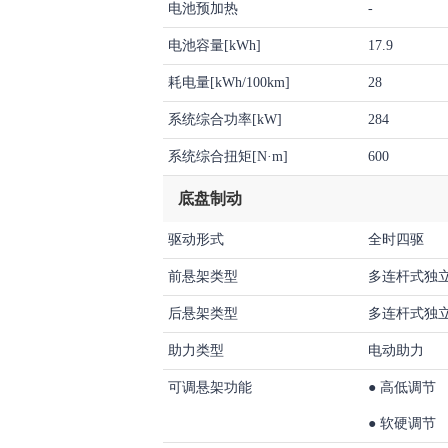
电池预加热
-
电池容量[kWh]
17.9
耗电量[kWh/100km]
28
系统综合功率[kW]
284
系统综合扭矩[N·m]
600
底盘制动
驱动形式
全时四驱
前悬架类型
多连杆式独
后悬架类型
多连杆式独
助力类型
电动助力
可调悬架功能
●
高低调节
●
软硬调节