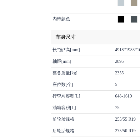
内饰颜色
车身尺寸
长*宽*高[mm]
4918*1983*1
轴距[mm]
2895
整备质量[kg]
2355
座位数[个]
5
行李厢容积[L]
648-1610
油箱容积[L]
75
前轮胎规格
255/55 R19
后轮胎规格
275/50 R19