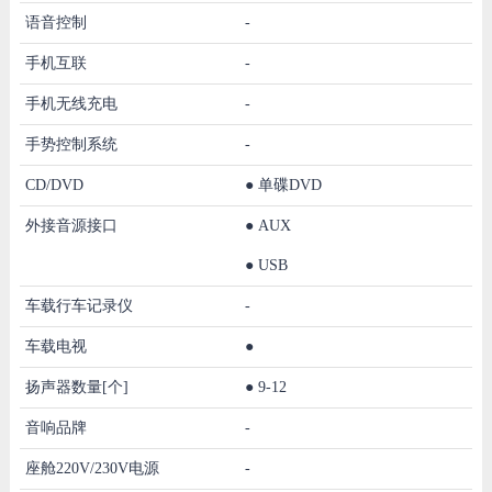
语音控制
-
手机互联
-
手机无线充电
-
手势控制系统
-
CD/DVD
●
单碟DVD
外接音源接口
●
AUX
●
USB
车载行车记录仪
-
车载电视
●
扬声器数量[个]
●
9-12
音响品牌
-
座舱220V/230V电源
-