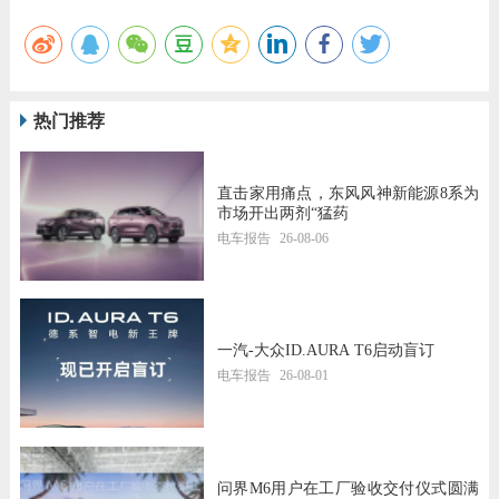
热门推荐
直击家用痛点，东风风神新能源8系为
市场开出两剂“猛药
电车报告
26-08-06
一汽-大众ID.AURA T6启动盲订
电车报告
26-08-01
问界M6用户在工厂验收交付仪式圆满