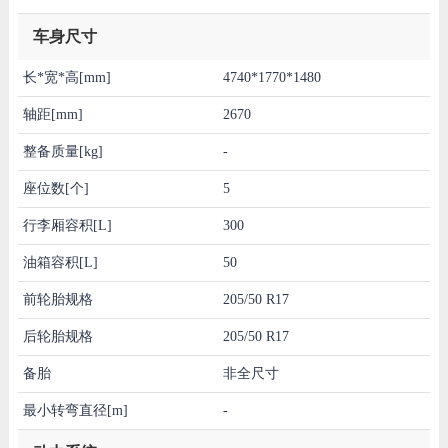
车身尺寸
长*宽*高[mm]
4740*1770*1480
轴距[mm]
2670
整备质量[kg]
-
座位数[个]
5
行李厢容积[L]
300
油箱容积[L]
50
前轮胎规格
205/50 R17
后轮胎规格
205/50 R17
备胎
非全尺寸
最小转弯直径[m]
-