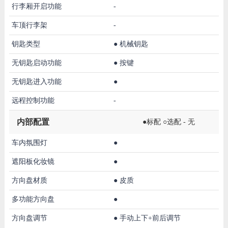
行李厢开启功能
-
车顶行李架
-
钥匙类型
●
机械钥匙
无钥匙启动功能
●
按键
无钥匙进入功能
●
远程控制功能
-
内部配置
●标配 ○选配 - 无
车内氛围灯
●
遮阳板化妆镜
●
方向盘材质
●
皮质
多功能方向盘
●
方向盘调节
●
手动上下+前后调节