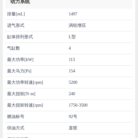
动力系统
排量[mL]
1497
进气形式
涡轮增压
缸体排列形式
L型
气缸数
4
最大功率[kW]
113
最大马力[Ps]
154
最大功率转速[rpm]
5200
最大扭矩[N·m]
240
最大扭矩转速[rpm]
1750-3500
燃油标号
92号
供油方式
直喷