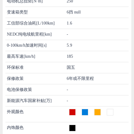
电动机总扭矩[N·m]
250
变速箱类型
6挡 null
工信部综合油耗[L/100km]
1.6
NEDC纯电续航里程[km]
-
0-100km/h加速时间[s]
5.9
最高车速[km/h]
185
环保标准
国五
保修政策
6年或不限里程
电池保修政策
-
新能源汽车国家补贴[万]
-
外观颜色
内饰颜色