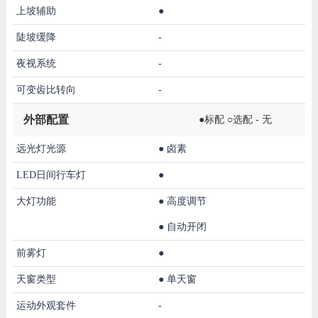
上坡辅助
●
陡坡缓降
-
夜视系统
-
可变齿比转向
-
外部配置
●标配 ○选配 - 无
远光灯光源
●
卤素
LED日间行车灯
●
大灯功能
●
高度调节
●
自动开闭
前雾灯
●
天窗类型
●
单天窗
运动外观套件
-