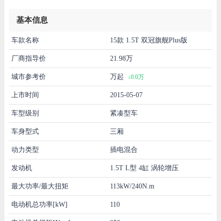
基本信息
车款名称
15款 1.5T 双冠旗舰Plus版
厂商指导价
21.98万
城市参考价
万起
↓0.0万
上市时间
2015-05-07
车型级别
紧凑型车
车身型式
三厢
动力类型
插电混合
发动机
1.5T L型 4缸 涡轮增压
最大功率/最大扭矩
113kW/240N.m
电动机总功率[kW]
110