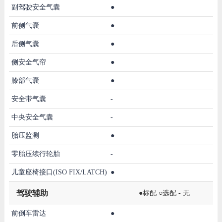
副驾驶安全气囊
●
前侧气囊
●
后侧气囊
●
侧安全气帘
●
膝部气囊
●
安全带气囊
-
中央安全气囊
-
胎压监测
●
零胎压续行轮胎
-
儿童座椅接口(ISO FIX/LATCH)
●
驾驶辅助
●标配 ○选配 - 无
前倒车雷达
●