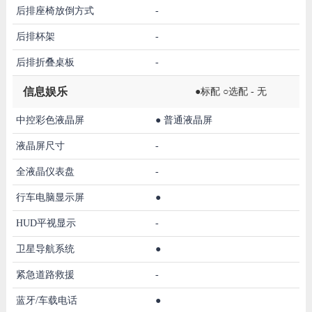
后排座椅放倒方式
-
后排杯架
-
后排折叠桌板
-
信息娱乐
●标配 ○选配 - 无
中控彩色液晶屏
●
普通液晶屏
液晶屏尺寸
-
全液晶仪表盘
-
行车电脑显示屏
●
HUD平视显示
-
卫星导航系统
●
紧急道路救援
-
蓝牙/车载电话
●