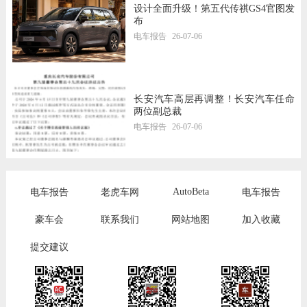
设计全面升级！第五代传祺GS4官图发
布
电车报告
26-07-06
长安汽车高层再调整！长安汽车任命
两位副总裁
电车报告
26-07-06
AutoBeta
电车报告
老虎车网
电车报告
豪车会
联系我们
网站地图
加入收藏
提交建议