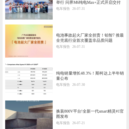
举行 问界M6纯电Max+正式开启交付
电车报告
26-07-31
电池事故起火厂家全担责！铂智7 推最
全兜底行业首次覆盖非品质问题
电车报告
26-07-31
纯电销量增长48.3%！斯柯达上半年销
量公布
电车报告
26-07-30
换装800V平台!全新一代smart精灵#1官
图发布
电车报告
26-07-21