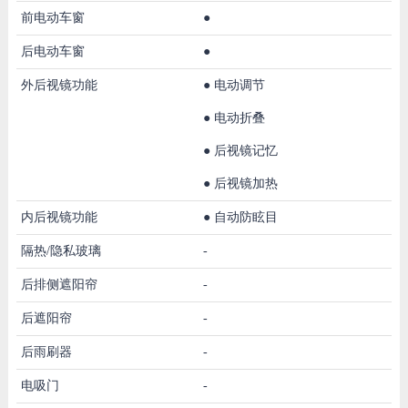
前电动车窗
●
后电动车窗
●
外后视镜功能
●
电动调节
●
电动折叠
●
后视镜记忆
●
后视镜加热
内后视镜功能
●
自动防眩目
隔热/隐私玻璃
-
后排侧遮阳帘
-
后遮阳帘
-
后雨刷器
-
电吸门
-