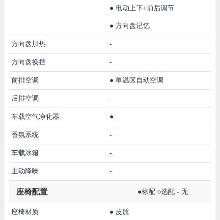
●
电动上下+前后调节
●
方向盘记忆
方向盘加热
-
方向盘换挡
-
前排空调
●
单温区自动空调
后排空调
-
车载空气净化器
●
香氛系统
-
车载冰箱
-
主动降噪
-
座椅配置
●标配 ○选配 - 无
座椅材质
●
皮质