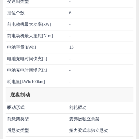
变速箱类型
-
挡位个数
6
前电动机最大功率[kW]
-
前电动机最大扭矩[N·m]
-
电池容量[kWh]
13
电池充电时间快充[h]
-
电池充电时间慢充[h]
-
耗电量[kWh/100km]
-
底盘制动
驱动形式
前轮驱动
前悬架类型
麦弗逊独立悬架
后悬架类型
扭力梁式非独立悬架