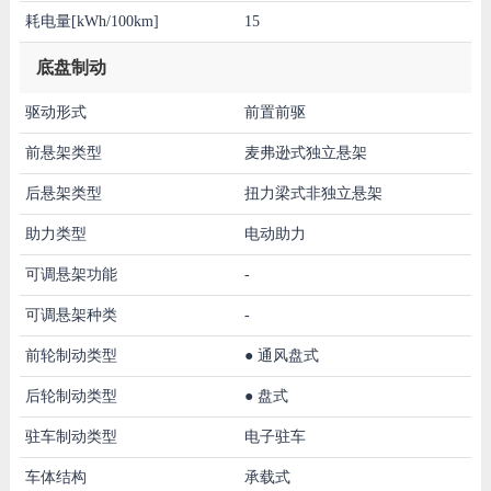
耗电量[kWh/100km]
15
底盘制动
驱动形式
前置前驱
前悬架类型
麦弗逊式独立悬架
后悬架类型
扭力梁式非独立悬架
助力类型
电动助力
可调悬架功能
-
可调悬架种类
-
前轮制动类型
●
通风盘式
后轮制动类型
●
盘式
驻车制动类型
电子驻车
车体结构
承载式