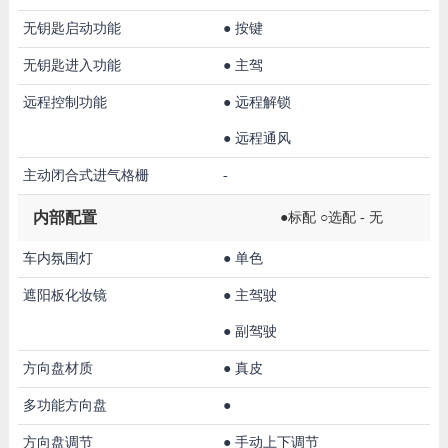
无钥匙启动功能
●
按键
无钥匙进入功能
●
主驾
远程控制功能
●
远程解锁
●
远程通风
主动闭合式进气格栅
-
内部配置
●标配 ○选配 - 无
车内氛围灯
●
单色
遮阳板化妆镜
●
主驾驶
●
副驾驶
方向盘材质
●
真皮
多功能方向盘
●
方向盘调节
●
手动上下调节