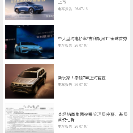
上市
电车报告
26-07-16
中大型纯电轿车!吉利银河TT全球首秀
电车报告
26-07-07
新玩家！泰钽700正式官宣
电车报告
26-07-07
某经销商集团被曝管理层停薪、基层
薪资七折
电车报告
26-07-07