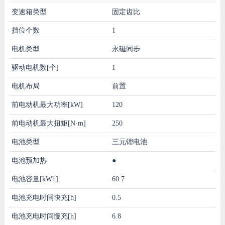
变速箱类型
固定齿比
挡位个数
1
电机类型
永磁同步
驱动电机数[个]
1
电机布局
前置
前电动机最大功率[kW]
120
前电动机最大扭矩[N·m]
250
电池类型
三元锂电池
电池预加热
●
电池容量[kWh]
60.7
电池充电时间快充[h]
0.5
电池充电时间慢充[h]
6.8