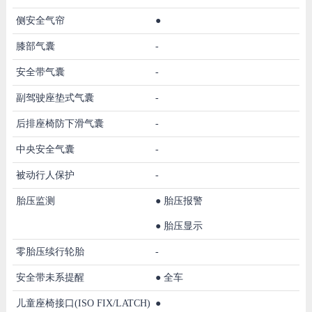
侧安全气帘
●
膝部气囊
-
安全带气囊
-
副驾驶座垫式气囊
-
后排座椅防下滑气囊
-
中央安全气囊
-
被动行人保护
-
胎压监测
●
胎压报警
●
胎压显示
零胎压续行轮胎
-
安全带未系提醒
●
全车
儿童座椅接口(ISO FIX/LATCH)
●