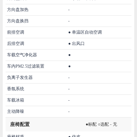
方向盘加热
-
方向盘换挡
-
前排空调
●
单温区自动空调
后排空调
●
出风口
车载空气净化器
●
车内PM2.5过滤装置
●
负离子发生器
-
香氛系统
-
车载冰箱
-
主动降噪
-
座椅配置
●标配 ○选配 - 无
座椅材质
●
仿皮