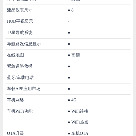
液晶仪表尺寸
●
8
HUD平视显示
-
卫星导航系统
●
导航路况信息显示
●
在线地图
●
高德
紧急道路救援
●
蓝牙/车载电话
●
车载APP应用市场
●
车机网络
●
4G
车机WiFi功能
●
WiFi连接
●
WiFi热点
OTA升级
●
车机OTA