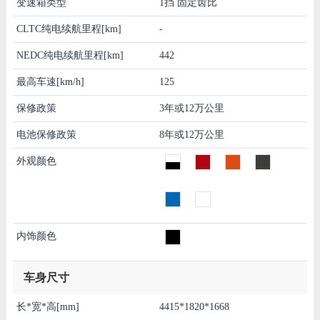
变速箱类型
1挡 固定齿比
CLTC纯电续航里程[km]
-
NEDC纯电续航里程[km]
442
最高车速[km/h]
125
保修政策
3年或12万公里
电池保修政策
8年或12万公里
外观颜色
内饰颜色
车身尺寸
长*宽*高[mm]
4415*1820*1668