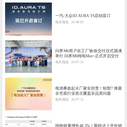
一汽-大众ID.AURA T6启动盲订
电车报告
26-08-01
问界M6用户在工厂验收交付仪式圆满
举行 问界M6纯电Max+正式开启交付
电车报告
26-07-31
电池事故起火厂家全担责！铂智7 推最
全兜底行业首次覆盖非品质问题
电车报告
26-07-31
纯电销量增长48.3%！斯柯达上半年销