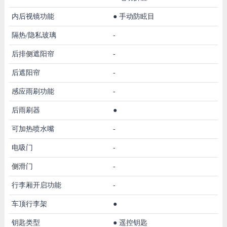
内后视镜功能
●
手动防眩目
隔热/隐私玻璃
-
后排侧遮阳帘
-
后遮阳帘
-
感应雨刷功能
-
后雨刷器
●
可加热喷水嘴
-
电吸门
-
侧滑门
-
行李厢开启功能
-
车顶行李架
●
钥匙类型
●
遥控钥匙