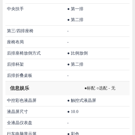
中央扶手
●
第一排
●
第二排
第三/四排座椅
-
座椅布局
-
后排座椅放倒方式
●
比例放倒
后排杯架
●
第二排
后排折叠桌板
-
信息娱乐
●标配 ○选配 - 无
中控彩色液晶屏
●
触控式液晶屏
液晶屏尺寸
●
10.0
全液晶仪表盘
-
行车电脑显示屏
●
彩色