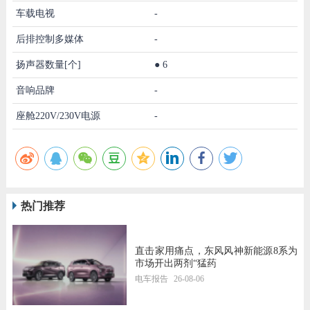
车载电视
-
后排控制多媒体
-
扬声器数量[个]
●
6
音响品牌
-
座舱220V/230V电源
-
热门推荐
直击家用痛点，东风风神新能源8系为
市场开出两剂“猛药
电车报告
26-08-06