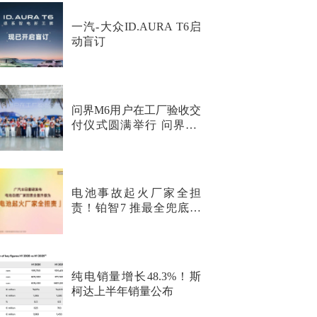
一汽-大众ID.AURA T6启
动盲订
问界M6用户在工厂验收交
付仪式圆满举行 问界M6
纯电Max+正式开启交付
电池事故起火厂家全担
责！铂智7 推最全兜底行
业首次覆盖非品质问题
纯电销量增长48.3%！斯
柯达上半年销量公布