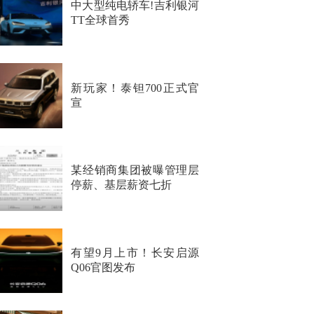
中大型纯电轿车!吉利银河
TT全球首秀
新玩家！泰钽700正式官
宣
某经销商集团被曝管理层
停薪、基层薪资七折
有望9月上市！长安启源
Q06官图发布