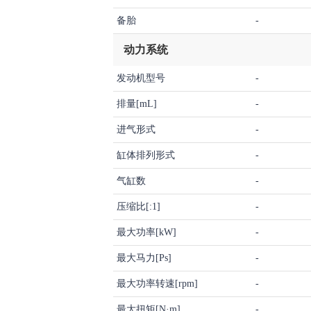
备胎
-
动力系统
发动机型号
-
排量[mL]
-
进气形式
-
缸体排列形式
-
气缸数
-
压缩比[:1]
-
最大功率[kW]
-
最大马力[Ps]
-
最大功率转速[rpm]
-
最大扭矩[N·m]
-