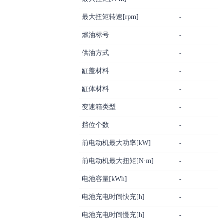
最大扭矩转速[rpm]
-
燃油标号
-
供油方式
-
缸盖材料
-
缸体材料
-
变速箱类型
-
挡位个数
-
前电动机最大功率[kW]
-
前电动机最大扭矩[N·m]
-
电池容量[kWh]
-
电池充电时间快充[h]
-
电池充电时间慢充[h]
-