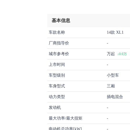
基本信息
车款名称
14款 XL1
厂商指导价
-
城市参考价
万起
↓0.0万
上市时间
-
车型级别
小型车
车身型式
三厢
动力类型
插电混合
发动机
-
最大功率/最大扭矩
-
电动机总功率[kW]
-