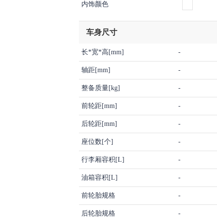
内饰颜色
车身尺寸
长*宽*高[mm]
-
轴距[mm]
-
整备质量[kg]
-
前轮距[mm]
-
后轮距[mm]
-
座位数[个]
-
行李厢容积[L]
-
油箱容积[L]
-
前轮胎规格
-
后轮胎规格
-