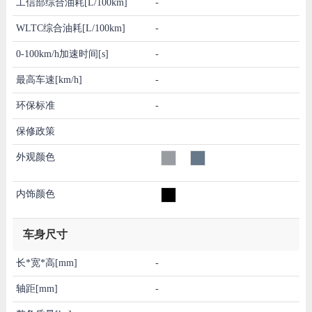
工信部综合油耗[L/100km]
-
WLTC综合油耗[L/100km]
-
0-100km/h加速时间[s]
-
最高车速[km/h]
-
环保标准
-
保修政策
外观颜色
内饰颜色
车身尺寸
长*宽*高[mm]
-
轴距[mm]
-