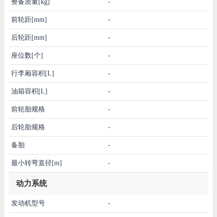
整备质量[kg]
-
前轮距[mm]
-
后轮距[mm]
-
座位数[个]
-
行李厢容积[L]
-
油箱容积[L]
-
前轮胎规格
-
后轮胎规格
-
备胎
-
最小转弯直径[m]
-
动力系统
发动机型号
-