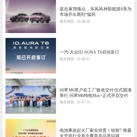
直击家用痛点，东风风神新能源8系为
市场开出两剂“猛药
电车报告
26-08-06
一汽-大众ID.AURA T6启动盲订
电车报告
26-08-01
问界M6用户在工厂验收交付仪式圆满
举行 问界M6纯电Max+正式开启交付
电车报告
26-07-31
电池事故起火厂家全担责！铂智7 推最
全兜底行业首次覆盖非品质问题