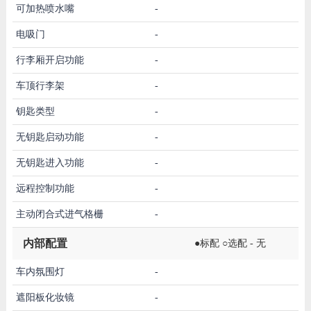
可加热喷水嘴
-
电吸门
-
行李厢开启功能
-
车顶行李架
-
钥匙类型
-
无钥匙启动功能
-
无钥匙进入功能
-
远程控制功能
-
主动闭合式进气格栅
-
内部配置
●标配 ○选配 - 无
车内氛围灯
-
遮阳板化妆镜
-