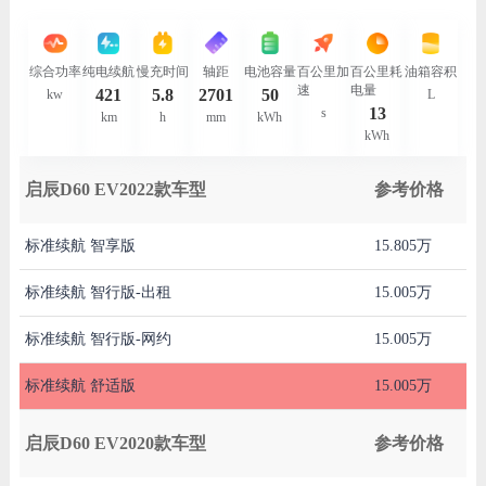
综合功率
纯电续航
慢充时间
轴距
电池容量
百公里加
百公里耗
油箱容积
速
电量
421
5.8
2701
50
kw
L
13
s
km
h
mm
kWh
kWh
启辰D60 EV2022款车型
参考价格
标准续航 智享版
15.805万
标准续航 智行版-出租
15.005万
标准续航 智行版-网约
15.005万
标准续航 舒适版
15.005万
启辰D60 EV2020款车型
参考价格