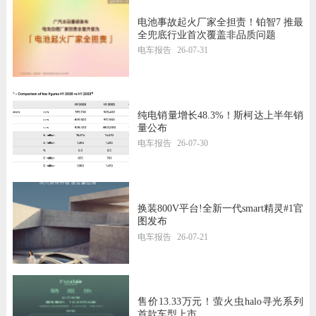
电池事故起火厂家全担责！铂智7 推最
全兜底行业首次覆盖非品质问题
电车报告
26-07-31
纯电销量增长48.3%！斯柯达上半年销
量公布
电车报告
26-07-30
换装800V平台!全新一代smart精灵#1官
图发布
电车报告
26-07-21
售价13.33万元！萤火虫halo寻光系列
首款车型上市