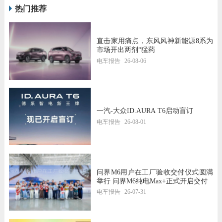
热门推荐
直击家用痛点，东风风神新能源8系为
市场开出两剂“猛药
电车报告
26-08-06
一汽-大众ID.AURA T6启动盲订
电车报告
26-08-01
问界M6用户在工厂验收交付仪式圆满
举行 问界M6纯电Max+正式开启交付
电车报告
26-07-31